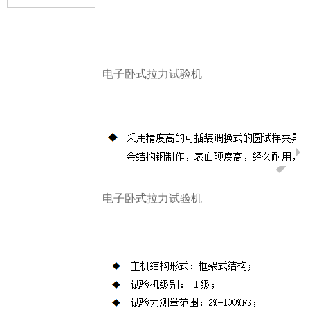
高精度材料试验设备，其由主机、油源
（液压动力源）、测控系统、试验附具
四部分组成，试验力2000kN，试验机准
确度等级为1级。
电子卧式拉力试验机
电子卧式拉力试验机