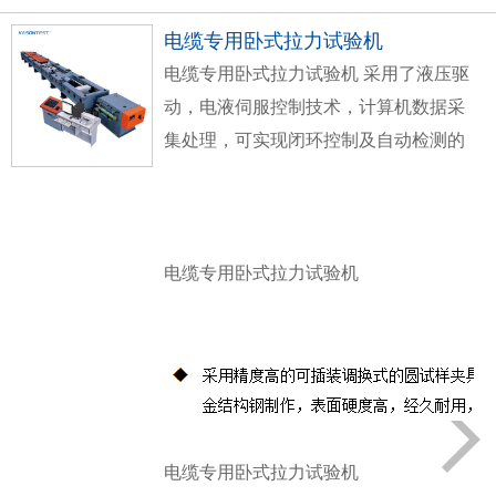
电缆专用卧式拉力试验机
电缆专用卧式拉力试验机
采用了液压驱
动，电液伺服控制技术，计算机数据采
集处理，可实现闭环控制及自动检测的
高精度材料试验设备，其由主机、油源
（液压动力源）、测控系统、试验附具
四部分组成，试验力2000kN，试验机准
确度等级为1级。
电缆专用卧式拉力试验机
电缆专用卧式拉力试验机