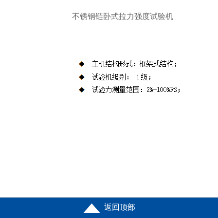
不锈钢链卧式拉力强度试验机
返回顶部