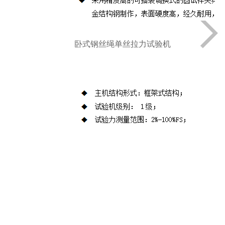
卧式钢丝绳单丝拉力试验机