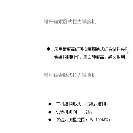
（液压动力源）、测控系统、试验附具
四部分组成，试验力2000kN，试验机准
确度等级为1级。
锚杆锚索卧式拉力试验机
锚杆锚索卧式拉力试验机