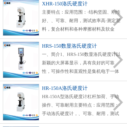
XHR-150洛氏硬度计
范围广，适用于淬火、调质等热处理材
主要特点：应用范围：·结构坚固、刚性
料的洛氏硬度
好、、可靠、耐用，测试效率高·测定塑
料，复合材料和各种摩擦材料及软金
属，非金属材料等的硬度·优化设计的机
HRS-150数显洛氏硬度计
械结构，体积小，具有优美的外观造型
一、简介1、HRS-150数显洛氏硬度计以
设计·无摩擦主
新颖的大屏幕显示，具有良好的可靠
性，可操作性和直观性是集机电于一体
的高新技术产品。2、硬度是材料机械
HR-150A洛氏硬度计
性能的重要指标之一，而硬度试验则是
HR-150A型洛氏硬度计杠杆加荷、手动
判断金属材料或零件质量的重要手段。
操作、可靠耐用主要特点：应用范围：·
由
手动洛氏硬度计，、可靠、耐用，测试
效率高·测定黑色金属、有色金属、非金