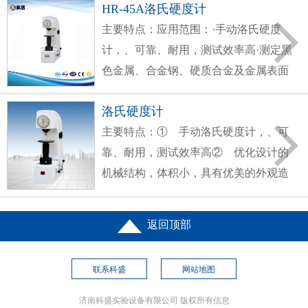
HR-45A洛氏硬度计
属材料的洛氏硬度·优化设计的机械结
主要特点：应用范围：·手动洛氏硬度
构，体积小，具有优美
计，、可靠、耐用，测试效率高·测定黑
色金属、合金钢、硬质合金及金属表面
处理后（渗碳.氮化.电镀层）的表面洛
洛氏硬度计
氏硬度·优化设计的机械结构，体积小，
主要特点：① 手动洛氏硬度计，、可
具有优美的外观造型
靠、耐用，测试效率高② 优化设计的
机械结构，体积小，具有优美的外观造
型设计③ 表盘直接读数，HRA、
HRB、HRC，并可选配洛氏的其他标尺
返回顶部
④ 精密液压缓冲器，加载平稳而且速
度可调
联系科盛
网站地图
济南科盛实验设备有限公司 版权所有信息