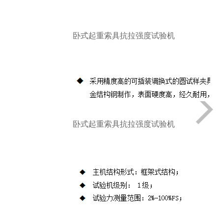
油源（液压动力源）、测控系统、试验
附具四部分组成，试验力2000kN，试验
机准确度等级为1级。
卧式起重索具抗拉强度试验机
卧式起重索具抗拉强度试验机