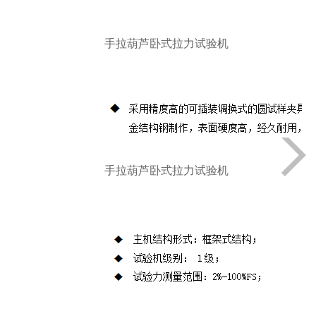
（液压动力源）、测控系统、试验附具
四部分组成，试验力2000kN，试验机准
确度等级为1级。
手拉葫芦卧式拉力试验机
手拉葫芦卧式拉力试验机