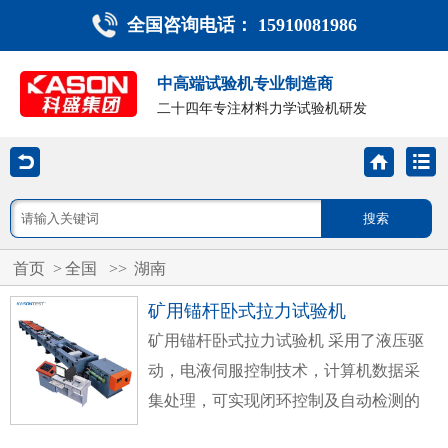
全国咨询电话： 15910081986
中高端试验机专业制造商
二十四年专注材料力学试验机研发
首页
>
全国
>>
湖南
矿用锚杆卧式拉力试验机
矿用锚杆卧式拉力试验机
采用了液压驱
动，电液伺服控制技术，计算机数据采
集处理，可实现闭环控制及自动检测的
高精度材料试验设备，其由主机、油源