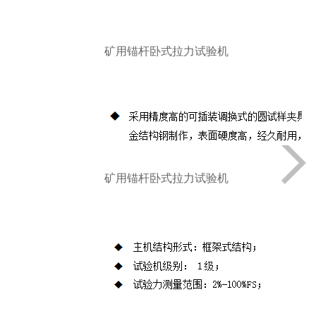
（液压动力源）、测控系统、试验附具
四部分组成，试验力2000kN，试验机准
确度等级为1级。
矿用锚杆卧式拉力试验机
矿用锚杆卧式拉力试验机