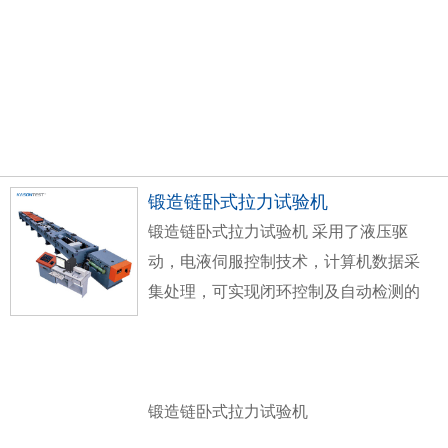
锻造链卧式拉力试验机
锻造链卧式拉力试验机
采用了液压驱
动，电液伺服控制技术，计算机数据采
集处理，可实现闭环控制及自动检测的
高精度材料试验设备，其由主机、油源
（液压动力源）、测控系统、试验附具
四部分组成，试验力2000kN，试验机准
确度等级为1级。
锻造链卧式拉力试验机