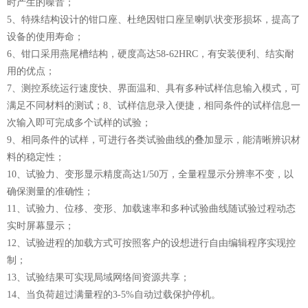
时产生的噪音；
5、特殊结构设计的钳口座、杜绝因钳口座呈喇叭状变形损坏，提高了
设备的使用寿命；
6、钳口采用燕尾槽结构，硬度高达58-62HRC，有安装便利、结实耐
用的优点；
7、测控系统运行速度快、界面温和、具有多种试样信息输入模式，可
满足不同材料的测试；8、试样信息录入便捷，相同条件的试样信息一
次输入即可完成多个试样的试验；
9、相同条件的试样，可进行各类试验曲线的叠加显示，能清晰辨识材
料的稳定性；
10、试验力、变形显示精度高达1/50万，全量程显示分辨率不变，以
确保测量的准确性；
11、试验力、位移、变形、加载速率和多种试验曲线随试验过程动态
实时屏幕显示；
12、试验进程的加载方式可按照客户的设想进行自由编辑程序实现控
制；
13、试验结果可实现局域网络间资源共享；
14、当负荷超过满量程的3-5%自动过载保护停机。