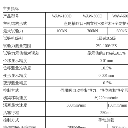
主要指标
产品型号
WAW-100D
WAW-300D
WAW-60
主机结构形式
燕尾槽钳口+四立柱+双丝杠+全防护
最大试验力
100kN
300kN
600kN
试验机级别
1级或0.5级
试验力测量范围
2%-100%FS
试验力示值相对误差
显示值的±1%或±0.5%
位移显示精度
0.01mm
位移测量准确度
±0.5%
变形显示精度
0.001mm
变形测量精度
±0.5%
控制方式
伺服阀自动控制恒力、恒位移和恒变
横梁移动速度
约220mm/min
活塞最大速度
300mm/min
150mm/min
活塞行程
250mm
控制方式
手动加载
拉伸空间/压缩空间
780/550mm
900/650