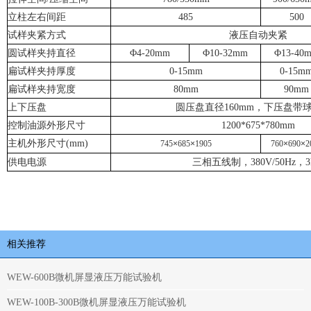
立柱左右间距
485
500
试样夹紧方式
液压自动夹紧
圆试样夹持直径
Φ4-20mm
Φ10-32mm
Φ13-40
扁试样夹持厚度
0-15mm
0-15m
扁试样夹持宽度
80mm
90mm
上下压盘
圆压盘直径160mm，下压盘带
控制油源外形尺寸
1200*675*780mm
主机外形尺寸(mm)
745
×
685
×
1905
760
×
690
×
2
供电电源
三相五线制，380V/50Hz，3
相关推荐
WEW-600B微机屏显液压万能试验机
WEW-100B-300B微机屏显液压万能试验机