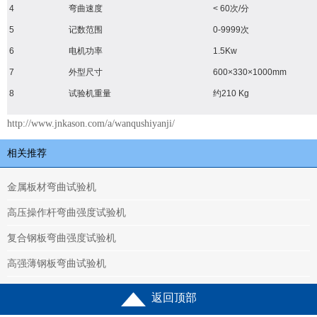
4
弯曲速度
< 60次/分
5
记数范围
0-9999次
6
电机功率
1.5Kw
7
外型尺寸
600×330×1000mm
8
试验机重量
约210 Kg
http://www.jnkason.com/a/wanqushiyanji/
相关推荐
金属板材弯曲试验机
高压操作杆弯曲强度试验机
复合钢板弯曲强度试验机
高强薄钢板弯曲试验机
返回顶部