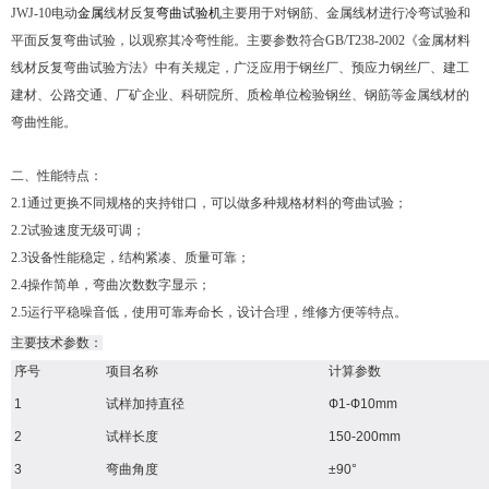
JWJ-10电动
金属
线材反复
弯曲试验机
主要用于对钢筋、金属线材进行冷弯试验和
平面反复弯曲试验，以观察其冷弯性能。主要参数符合GB/T238-2002《金属材料
线材反复弯曲试验方法》中有关规定，广泛应用于钢丝厂、预应力钢丝厂、建工
建材、公路交通、厂矿企业、科研院所、质检单位检验钢丝、钢筋等金属线材的
弯曲性能。
二、性能特点：
2.1通过更换不同规格的夹持钳口，可以做多种规格材料的弯曲试验；
2.2试验速度无级可调；
2.3设备性能稳定，结构紧凑、质量可靠；
2.4操作简单，弯曲次数数字显示；
2.5运行平稳噪音低，使用可靠寿命长，设计合理，维修方便等特点。
主要技术参数：
序号
项目名称
计算参数
1
试样加持直径
Ф1-Ф10mm
2
试样长度
150-200mm
3
弯曲角度
±90°