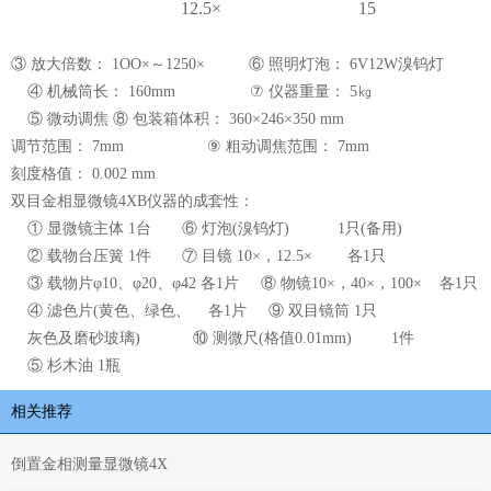
12.5×
15
③ 放大倍数： 1OO×～1250× ⑥ 照明灯泡： 6V12W溴钨灯
④ 机械筒长： 160mm ⑦ 仪器重量： 5㎏
⑤ 微动调焦 ⑧ 包装箱体积： 360×246×350 mm
调节范围： 7mm ⑨ 粗动调焦范围： 7mm
刻度格值： 0.002 mm
双目金相显微镜4XB仪器的成套性
：
① 显微镜主体 1台 ⑥ 灯泡(溴钨灯) 1只(备用)
② 载物台压簧 1件 ⑦ 目镜 10×，12.5× 各1只
③ 载物片φ10、φ20、φ42 各1片 ⑧ 物镜10×，40×，100× 各1只
④ 滤色片(黄色、绿色、 各1片 ⑨ 双目镜筒 1只
灰色及磨砂玻璃) ⑩ 测微尺(格值0.01mm) 1件
⑤ 杉木油 1瓶
相关推荐
倒置金相测量显微镜4X