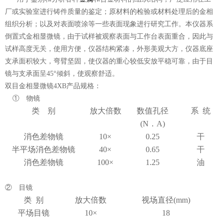
厂或实验室进行铸件质量的鉴定；原材料的检验或材料处理后的金相
组织分析；以及对表面喷涂等一些表面现象进行研究工作。本仪器系
倒置式金相显微镜，由于试样被观察表面与工作台表面重合，因此与
试样高度无关，使用方便，仪器结构紧凑，外形美观大方，仪器底座
支承面积较大，弯臂坚固，使仪器的重心较低安放平稳可靠，由于目
镜与支承面呈45°倾斜，使观察舒适。
双目金相显微镜4XB产品
规格
：
① 物镜
类 别
放大倍数
数值孔径
系 统
(N．A)
消色差物镜
10×
0.25
干
半平场消色差物镜
40×
0.65
干
消色差物镜
100×
1.25
油
② 目镜
类 别
放大倍数
视场直径(mm)
平场目镜
10×
18